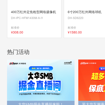
400万红外定焦枪型网络摄像机
6寸200万红外网络球机
DH-IPC-HFW1430M-A-I1
DH-SD6220
标准价
标准价
¥
308
.00
¥
1580
.00
热门活动
大华SMB掘金直播间来啦！