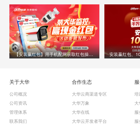
【安装赢红包】用手机配网获取红包操作流程
关于大华
合作生态
服
公司概况
大华云商渠道专区
培
公司资讯
大华万象
大
管理体系
大华在线
服
联系我们
大华云开发者平台
服