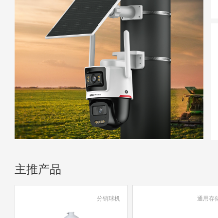
主推产品
分销球机
通用存